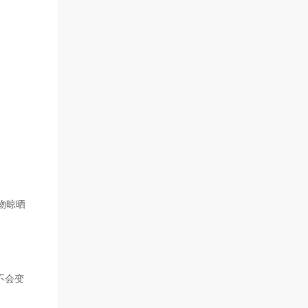
物晾晒
不会变