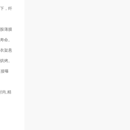
下，纤
胺薄膜
用寿命。
衣架悬
或烘烤。
直接曝
时尚,精