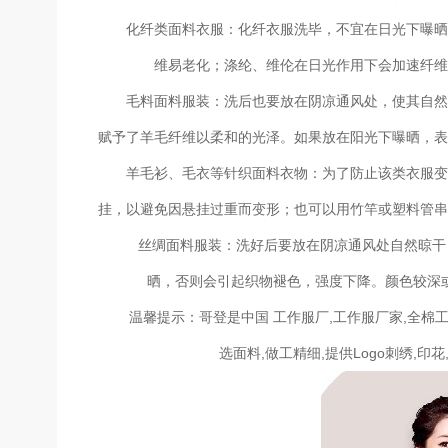
化纤类面料衣服：化纤衣服洗毕，不宜在日光下曝晒。
维易老化；涤纶、维伦在日光作用下会加速纤
毛料面料服装：洗后也要放在阴凉通风处，使其自然晾
赋予了羊毛纤维以柔和的光泽。如果放在阳光下曝晒，
羊毛衫、毛衣等针织面料衣物：为了防止该类衣服变形
挂，以避免因悬挂过重而变形；也可以用竹竿或塑料管
丝绸面料服装：洗好后要放在阴凉通风处自然晾干，
晒，否则会引起织物褪色，强度下降。颜色较深
温馨提示：哥登是中国 工作服厂,工作服厂家,全棉工作
选面料,做工精细,提供Logo刺绣,印