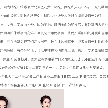
因为晴纶纤维曝晒后易变色泛黄；锦纶、丙纶和人造纤维在日光的曝晒
维的光化裂解，影响面料寿命。所以，化纤类衣服以在阴凉处晾干为好。
干，并且要反面朝外。因为羊毛纤维的表面为鳞片层，其外部的天然油
表面的油胺薄膜会因高温产生氧化作用而变质，从而严重影响其外观和使
，可在洗涤后把它们装入网兜，挂在通风处晾干；或者在晾干时用两个
串起来晾晒；有条件的话，可以平铺在其他物件上晒。总之，要避免曝晒
并且 好反面朝外。因为丝绸类服装耐日光性能差，所以不能在阳光下
或色彩较鲜艳的服装尤其要注意这一点。另外，切忌用火烘烤丝绸服装。
服,天津工作服,定做工作服,企业工作服,制服加工,定制服饰款式。款式
花,特体等特色服务,工作服厂家 直销10套起订" ，详情可致电：