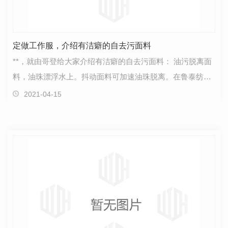
定做工作服，介绍有洁癖的自去污面料
**，就由哥登给大家介绍有洁癖的自去污面料： 油污脱离面
料，油珠漂浮水上。抖动面料可加速油珠脱离。在鲁泰纺织
集团的科技展厅里，笔者被一款自去污面料所…
2021-04-15