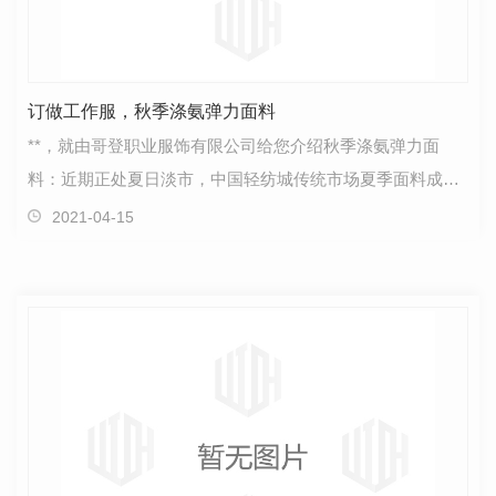
订做工作服，秋季涤氨弹力面料
**，就由哥登职业服饰有限公司给您介绍秋季涤氨弹力面
料：近期正处夏日淡市，中国轻纺城传统市场夏季面料成交
逐日萎缩，但秋季涤氨弹力面料挂样上市依然较多，成交…
2021-04-15