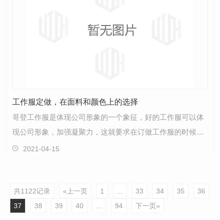
工作服定做，在面料和颜色上的选择
哥登工作服是体现公司形象的一个象征，好的工作服可以体
现公司形象，加强凝聚力，这就要求在订做工作服的时候选
好面料和颜色。工作服的制作与选择主要取决于其所在…
2021-04-15
共1122记录
«上一页
1
...
33
34
35
36
37
38
39
40
...
94
下一页»