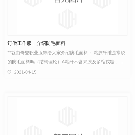
订做工作服，介绍防毛面料
**就由哥登职业服饰给大家介绍防毛面料： 粘胶纤维是常说
的防毛面料吗（结构理论）A粘纤不含果胶及多缩戌糖，而
棉纤维含1.2%；粘纤其它灰份的含量为微量，棉…
2021-04-15