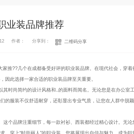
职业装品牌推荐
12
作者：
分享到：
二维码分享
向大家推??几个在成都备受好评的职业装品牌。在现代社会，穿着
心，因此选择一家合适的职业装品牌至关重要。
以其时尚简约的设计风格和..的面料而闻名。无论您是在办公室
他们的服装不仅舒适耐穿，还彰显出专业气质，让您在人群中脱
1
2
3
列。这个品牌注重细节，每一款衬衫、西装都经过精心设计。无论
求。穿上“时尚丽人”的职业装，您将展现出自信与魅力，成为职