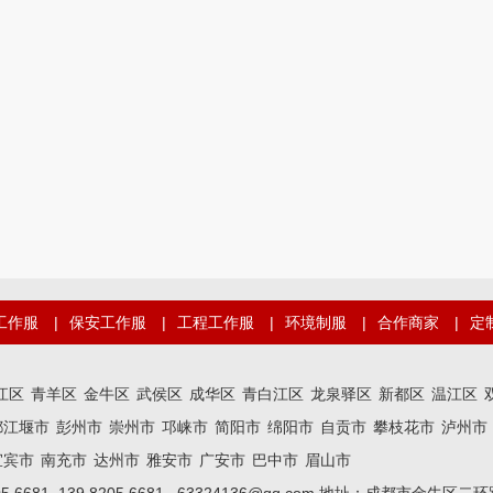
工作服
|
保安工作服
|
工程工作服
|
环境制服
|
合作商家
|
定
江区
青羊区
金牛区
武侯区
成华区
青白江区
龙泉驿区
新都区
温江区
都江堰市
彭州市
崇州市
邛崃市
简阳市
绵阳市
自贡市
攀枝花市
泸州市
宜宾市
南充市
达州市
雅安市
广安市
巴中市
眉山市