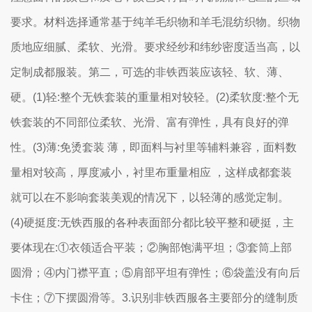
要求。材料选择通常基于纯羊毛织物和羊毛混纺织物。织物
质地应细腻、柔软、光滑。要求经纱和纬纱密度适当高，以
定制成都服装。第二，可选的非铁西装应该轻、软、薄、
硬。(1)轻:整个无铁套装的重量相对较轻。(2)柔软度:整个无
铁套装的不同部位柔软、光滑、富有弹性，具有良好的弹
性。(3)薄:免烫套装 薄，即面料与衬里等辅料兼容，面料数
量相对较高，厚度减小，衬里布重量相应 ，这样成都套装
就可以在不影响套装美观的情况下，以轻薄的感觉定制。
(4)硬挺度:无铁西服的各种表面部分都比较平整和硬挺，主
要体现在:①衣领适合平装；②胸部饱满平坦；③套筒上部
圆滑；④内门襟平直；⑤肩部平坦有弹性；⑥袋盖没有向后
卡住；⑦下摆圆滑等。3.识别非铁西服各主要部分的缝制质