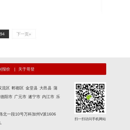
94
下一页»
制报价
|
关于哥登
双流区
郫都区
金堂县
大邑县
蒲
德阳市
广元市
遂宁市
内江市
乐
区二环路北一段10号万科加州V派1606
扫一扫访问手机网站
L