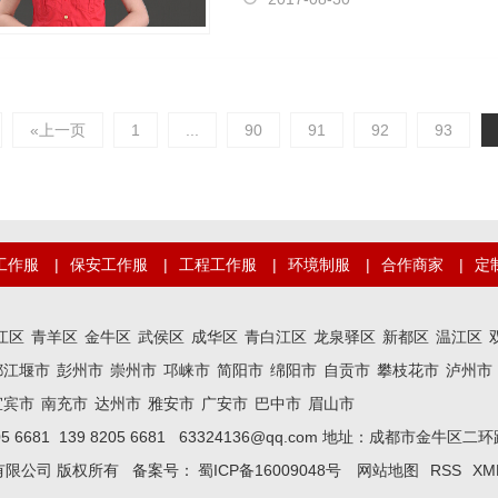
«上一页
1
...
90
91
92
93
工作服
|
保安工作服
|
工程工作服
|
环境制服
|
合作商家
|
定
江区
青羊区
金牛区
武侯区
成华区
青白江区
龙泉驿区
新都区
温江区
都江堰市
彭州市
崇州市
邛崃市
简阳市
绵阳市
自贡市
攀枝花市
泸州市
宜宾市
南充市
达州市
雅安市
广安市
巴中市
眉山市
05 6681 139 8205 6681 63324136@qq.com 地址：成都市金牛
有限公司 版权所有 备案号：
蜀ICP备16009048号
网站地图
RSS
XM