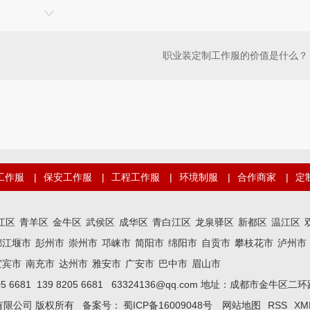
职业装定制工作服的价值是什么？
工作服
|
保安工作服
|
工程工作服
|
环境制服
|
合作商家
|
定
江区
青羊区
金牛区
武侯区
成华区
青白江区
龙泉驿区
新都区
温江区
都江堰市
彭州市
崇州市
邛崃市
简阳市
绵阳市
自贡市
攀枝花市
泸州市
宜宾市
南充市
达州市
雅安市
广安市
巴中市
眉山市
05 6681 139 8205 6681 63324136@qq.com 地址：成都市金牛
有限公司 版权所有 备案号：
蜀ICP备16009048号
网站地图
RSS
XM