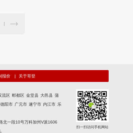
制报价
|
关于哥登
双流区
郫都区
金堂县
大邑县
蒲
德阳市
广元市
遂宁市
内江市
乐
区二环路北一段10号万科加州V派1606
扫一扫访问手机网站
L