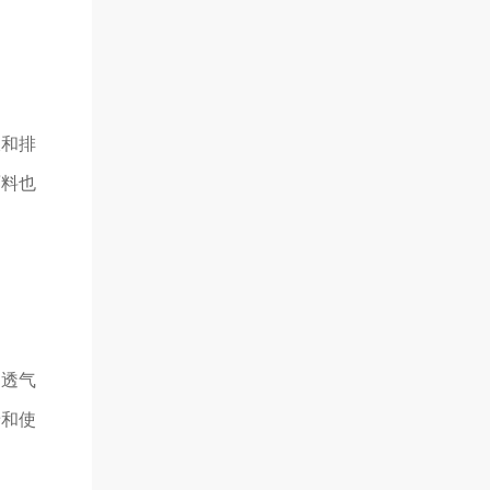
收和排
面料也
的透气
着和使