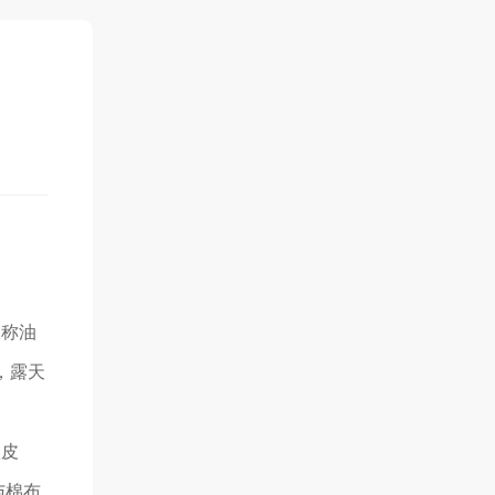
又称油
，露天
激皮
与棉布