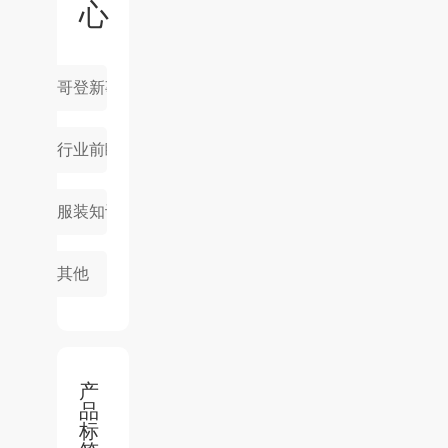
心
哥登新事件
行业前瞻
服装知识
其他
产
品
标