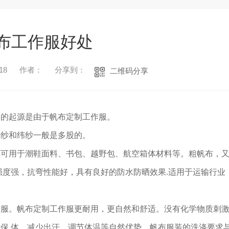
布工作服好处
18
作者：
分享到：
二维码分享
它的起源是由于帆布定制工作服。
经纱和纬纱一般是多股的。
还可用于潮鞋面料、书包、越野包、航空箱体材料等。粗帆布，
织物强度强，抗弯性能好，具有良好的防水防晒效果.适用于运输行业
1
2
3
作服。帆布定制工作服更耐用，更自然和舒适。没有化学物质刺
保 体，减少出汗，调节体温等自然优势，帆布服装的洗涤要求