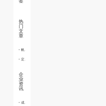
签
热
门
文
章
帆布工作服好处
定做帆布工作服面料特性详细介绍
企
业
资
讯
成都职业装：彰显企业形象