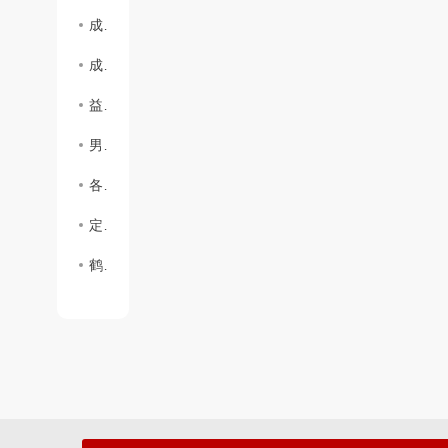
成都职业装：体现专业素质
成都职业装：展现绅士风范
益阳工作服定制的四个层次
男式职业套装定制的五个匹工作服裙底配点
各种工作服订制时我应该注意什么？
定制工作服的裁剪工艺网购工作服要求
鹤山工作服西装的定制风格