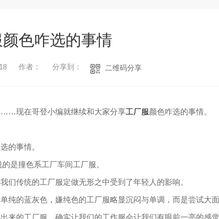
服颜色咋选的事情
18
作者：
分享到：
二维码分享
中……现在哥登小编就继续和大家分享
工厂服
颜色咋选的事情。
咋选的事情。
说的是撞色系工厂车间工厂服。
得我们传统的工厂服定做无形之中受到了年轻人的影响。
1
2
3
足单纯的蓝灰色，嫌纯色的工厂服略显沉闷与单调，而是尝试大
计出来的工厂服，确实让我们的工作服会让我们有眼前一亮的感