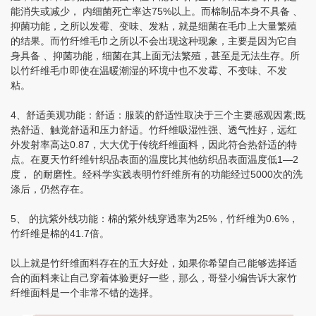
能消失或减少， 内细菌死亡率达75%以上。而棉制品本身不具备 、
抑菌功能，之所以发霉、变味、发粘，就是细菌在毛巾上大量繁殖
的结果。而竹纤维毛巾之所以不会出现这种现象，主要是因为它自
身具备 、抑菌功能，细菌在其上面无法繁殖，甚至是无法生存。所
以竹纤维毛巾即使在温暖潮湿的环境中也不发霉、不变味、不发
粘。
4、舒适美观功能：舒适：服装的舒适性取决于三个主要感观因素;既
热舒适、触觉舒适和压力舒适。竹纤维吸湿性强、透气性好，远红
外发射率高达0.87，大大优于传统纤维面料，因此符合热舒适的特
点。在夏天竹纤维针织品表面的温度比其他纺织品表面温度低1—2
度， 的耐磨性。经科学实践表明竹纤维所有的功能经过5000次的洗
涤后，仍然存在。
5、 的抗紫外线功能：棉的紫外线穿透率为25%，竹纤维为0.6%，
竹纤维是棉的41.7倍。
以上就是竹纤维面料存在的五大好处，如果你希望自己能够选择适
合的面料来让自己穿着体验更好一些，那么，哥登小编告诉大家竹
纤维面料是一个非常不错的选择。