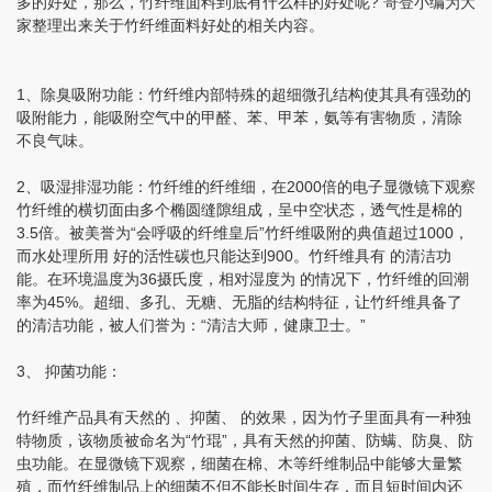
多的好处，那么，竹纤维面料到底有什么样的好处呢? 哥登小编为大
家整理出来关于竹纤维面料好处的相关内容。
1、除臭吸附功能：竹纤维内部特殊的超细微孔结构使其具有强劲的
吸附能力，能吸附空气中的甲醛、苯、甲苯，氨等有害物质，清除
不良气味。
2、吸湿排湿功能：竹纤维的纤维细，在2000倍的电子显微镜下观察
竹纤维的横切面由多个椭圆缝隙组成，呈中空状态，透气性是棉的
3.5倍。被美誉为“会呼吸的纤维皇后”竹纤维吸附的典值超过1000，
而水处理所用 好的活性碳也只能达到900。竹纤维具有 的清洁功
能。在环境温度为36摄氏度，相对湿度为 的情况下，竹纤维的回潮
率为45%。超细、多孔、无糖、无脂的结构特征，让竹纤维具备了
的清洁功能，被人们誉为：“清洁大师，健康卫士。”
3、 抑菌功能：
竹纤维产品具有天然的 、抑菌、 的效果，因为竹子里面具有一种独
特物质，该物质被命名为“竹琨”，具有天然的抑菌、防螨、防臭、防
虫功能。在显微镜下观察，细菌在棉、木等纤维制品中能够大量繁
殖，而竹纤维制品上的细菌不但不能长时间生存，而且短时间内还