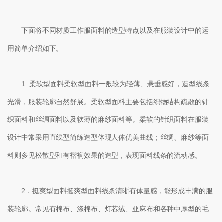
下面将不同材质工作服面料的造型特点以及在服装设计中的运
用简单介绍如下。
1. 柔软型面料柔软型面料一般较为轻薄、悬垂感好，造型线条
光滑，服装轮廓自然舒展。柔软型面料主要包括织物结构疏散的针
织面料和丝绸面料以及软薄的麻纱面料等。柔软的针织面料在服装
设计中常采用直线型简练造型体现人体优美曲线；丝绸、麻纱等面
料则多见松散型和有褶裥效果的造型，表现面料线条的流动感。
2．挺爽型面料挺爽型面料线条清晰有体量感，能形成丰满的服
装轮廓。常见有棉布、涤棉布、灯芯绒、亚麻布和各种中厚型的毛