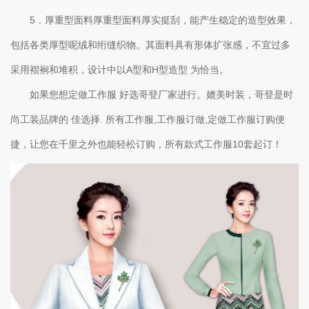
5．厚重型面料厚重型面料厚实挺刮，能产生稳定的造型效果，
包括各类厚型呢绒和绗缝织物。其面料具有形体扩张感，不宜过多
采用褶裥和堆积，设计中以A型和H型造型 为恰当。
如果您想定做工作服 好选哥登厂家进行。媲美时装，哥登是时
尚工装品牌的 佳选择. 所有工作服,工作服订做,定做工作服订购便
捷，让您在千里之外也能轻松订购，所有款式工作服10套起订！