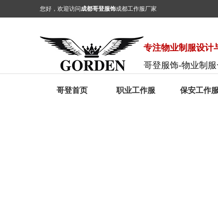
您好，欢迎访问
成都哥登服饰
成都工作服厂家
专注物业制服设计与
哥登服饰-物业制
哥登首页
职业工作服
保安工作