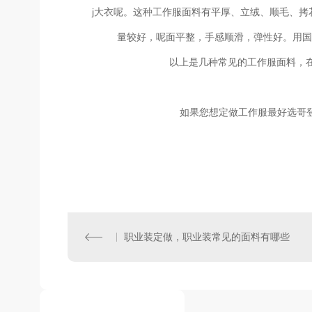
j大衣呢。这种工作服面料有平厚、立绒、顺毛、拷花
量较好，呢面平整，手感顺滑，弹性好。用
以上是几种常见的工作服面料，在
如果您想定做工作服最好选哥登
职业装定做，职业装常见的面料有哪些