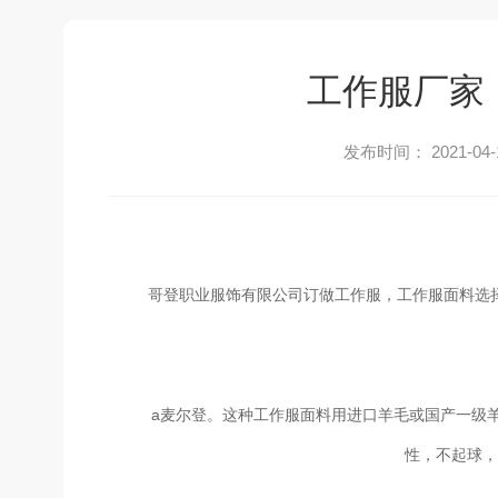
工作服厂家
发布时间： 2021-04-
哥登职业服饰有限公司订做工作服，工作服面料选择
a麦尔登。这种工作服面料用进口羊毛或国产一级羊
性，不起球