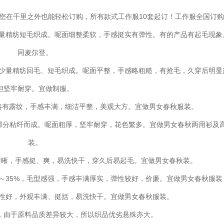
您在千里之外也能轻松订购，所有款式工作服10套起订！工作服全国订购
精纺短毛织成。呢面细整柔软，手感挺实有弹性。有的产品有起毛现象
同麦尔登。
量精纺回毛、短毛织成。呢面平整，手感略粗糙，有抢毛，久穿后明显
但坚牢耐穿。宜做制服。
有露纹，手感丰满，细洁平整，美观大方。宜做男女春秋服装。
分粘纤而成。呢面粗厚，坚牢耐穿，花色繁多。宜做男女春秋两用衫及
装。
晰，手感挺、爽，易洗快干，穿久后易起毛。宜做男女春秋装。
0～35%，毛型感强，手感丰满厚实，弹性较好，价廉。宜做男女春秋服装
好，外观丰满、挺括，易洗快干。宜做男女春秋服装。
，由于原料品质差异较大，所以织品优劣悬殊亦大。