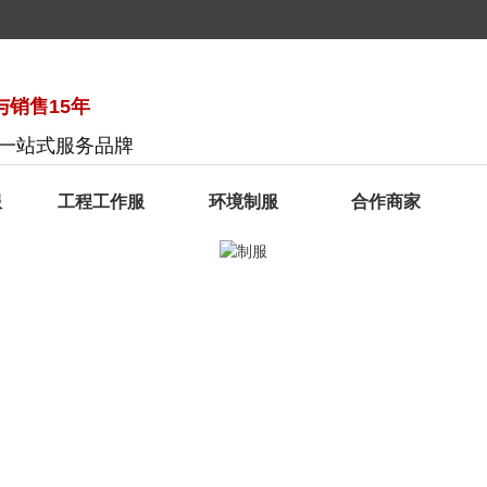
销售15年
服一站式服务品牌
服
工程工作服
环境制服
合作商家