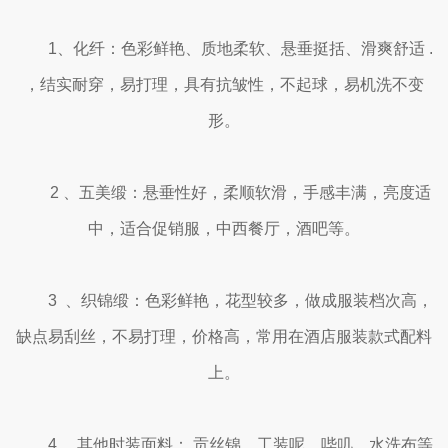
1、化纤：色彩鲜艳、质地柔软、悬垂挺括、滑爽舒适 .
，结实耐穿，易打理，具有抗皱性，不起球，易机洗不变
形。
2 、五美缎：悬垂性好，柔顺软滑，手感丰满，亮度适
中，适合促销服，中西餐厅，酒吧等。
3 、织锦缎：色彩鲜艳，花型较多，做成服装档次高，
缺点易刮丝，不易打理，价格高，常用在酒店服装款式配料
上。
4 、其他时装面料： 贡丝锦，工装呢，哔叽，水洗布等