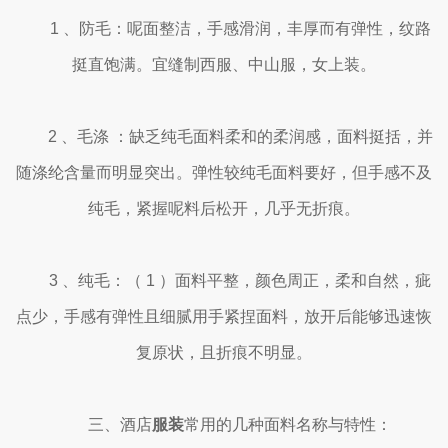
1 、防毛：呢面整洁，手感滑润，丰厚而有弹性，纹路
挺直饱满。宜缝制西服、中山服，女上装。
2 、毛涤 ：缺乏纯毛面料柔和的柔润感，面料挺括，并
随涤纶含量而明显突出。弹性较纯毛面料要好，但手感不及
纯毛，紧握呢料后松开，几乎无折痕。
3 、纯毛：（ 1 ）面料平整，颜色周正，柔和自然，疵
点少，手感有弹性且细腻用手紧捏面料，放开后能够迅速恢
复原状，且折痕不明显。
三、酒店
服装
常用的几种面料名称与特性：