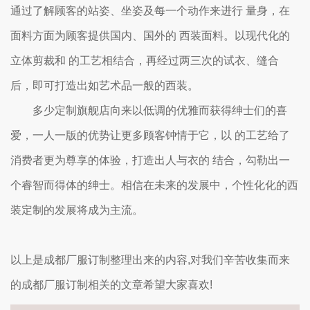
通过了解顾客的站姿、坐姿及每一个动作来进行 量身，在
面料方面为顾客提供国内、国外的 西装面料。以现代化的
立体剪裁和 的工艺相结合，再经过两三次的试衣、缝合
后，即可打造出如艺术品一般的西装。
多少定制旗舰店向来以低调的优雅而获得绅士们的喜
爱，一人一版的优势让更多顾客钟情于它，以 的工艺给了
消费者更为尊享的体验，打造出人与衣的 结合，勾勒出一
个睿智而得体的绅士。相信在未来的发展中，个性化化的西
装定制的发展将成为主流。
以上是成都厂服订制整理出来的内容,对我们辛苦收集而来
的成都厂服订制相关的文章希望大家喜欢!