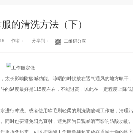
作服的清洗方法（下）
16
作者：
分享到：
二维码分享
底，太长影响防酸碱功能。晾晒的时候放在透气通风的地方晾干
斗的温度最好是115度左右，不能过高，以此在一定程度上降低
清水进行冲洗。或者使用软毛刷轻柔的刷洗防酸碱工作服，清理
1
2
3
服。同时也要避免阳光直射，避免因为日观暴晒而影响防酸功能
工作服折叠起来，可以把防酸工作服悬挂起来放在通风干燥的地