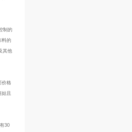
控制的
布料的
及其他
而价格
商姑且
有30