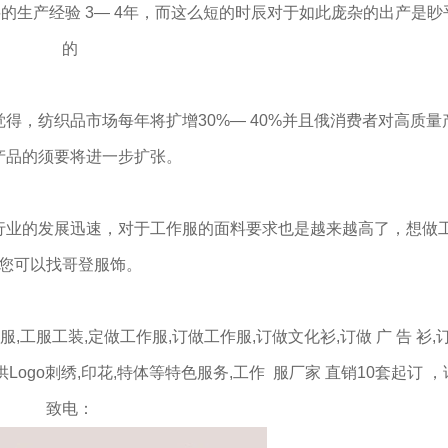
的生产经验 3― 4年，而这么短的时辰对于如此庞杂的出产是眇
的
，纺织品市场每年将扩增30%― 40%并且俄消费者对高质量
产品的须要将进一步扩张。
业的发展迅速，对于工作服的面料要求也是越来越高了，想做
您可以找哥登服饰。
,工服工装,定做工作服,订做工作服,订做文化衫,订做 广 告 衫,
供Logo刺绣,印花,特体等特色服务,工作 服厂家 直销10套起订 
致电：