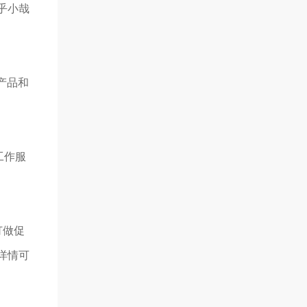
乎小哉
产品和
工作服
订做促
，详情可