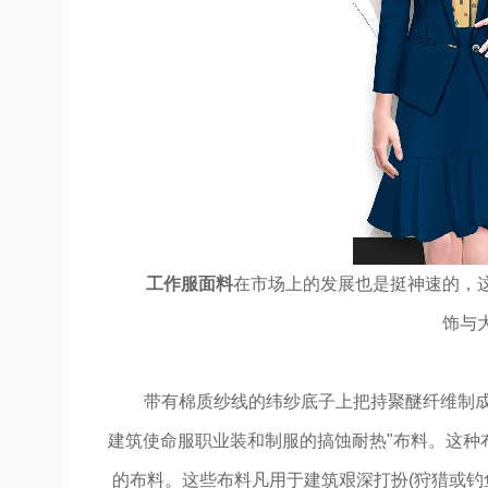
工作服面料
在市场上的发展也是挺神速的，
饰与
带有棉质纱线的纬纱底子上把持聚醚纤维制成
建筑使命服职业装和制服的搞蚀耐热"布料。这种
的布料。这些布料凡用于建筑艰深打扮(狩猎或钓