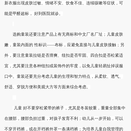
新衣服出现皮肤过敏、情绪不安、饮食不佳、连续咳嗽等症状，可
能是甲醛超标， 好到医院就诊。
选购童装还要注意产品上有无商标和中文厂名厂址；儿童皮肤
嫩，童装内面的 性标识——布标，应避免直接与儿童皮肤接触；另
外，要注意童装拉链是否滑爽、纽扣是否牢固、四合扣是否松紧适
宜，尤其要注意各种纽扣或装饰件的牢度，以免儿童轻易扯掉误服
口中。童装还要充分考虑儿童的生理和智力特点，从柔软、透气、
舒适、穿脱方便和美观大方等方面来综合考虑。
儿童 好不要穿松紧带的裤子，尤其是冬装较重，重量全部集中
在腰部，腰部负担过重，对孩子发育不利；幼儿从一岁开始，可以
不穿开裆裤，或在开裆裤外罩一条满裆裤；为培养儿童自我管理的