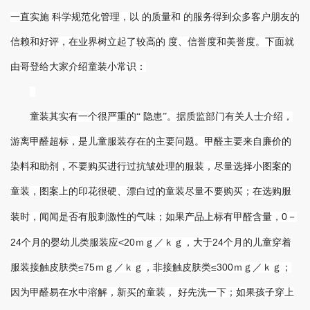
一直实施 科学规范化管理，以 的质量和 的服务得到众多客户朋友的
信赖和好评，在业界树立起了较高的 度、信誉度和美誉度。下面就
由哥登给大家介绍童装小常识：
童装其实有一个很严重的“ 隐患”。据质监部门有关人士介绍，
游离甲醛超标，是儿童服装存在的主要问题。甲醛主要来自廉价的
染料和助剂，不要购买进行过抗皱处理的服装，尽量选择小图案的
童装，图案上的印花很硬、漂白过的童装尽量不要购买；在选购服
0
－
装时，闻闻是否有股刺激性的气味；如果产品上标有甲醛含量，
24
个月的婴幼儿类服装应
<20
ｍｇ／ｋｇ，大于
24
个月的儿童穿着
服装接触皮肤类≤
75
ｍｇ／ｋｇ，非接触皮肤类≤
300
ｍｇ／ｋｇ；
因为甲醛易在水中溶解，新买的童装， 好先洗一下；如果孩子穿上