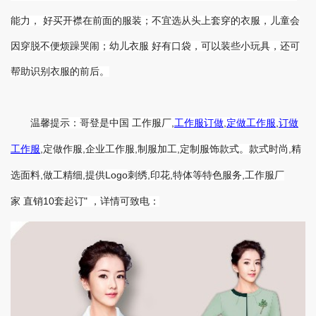
能力， 好买开襟在前面的服装；不宜选从头上套穿的衣服，儿童会
因穿脱不便烦躁哭闹；幼儿衣服 好有口袋，可以装些小玩具，还可
帮助识别衣服的前后。
温馨提示：哥登是中国 工作服厂
,
工作服订做
,
定做工作服
,
订做
,
,
,
,
,
工作服
定做作服
企业工作服
制服加工
定制服饰款式。款式时尚
精
,
,
Logo
,
,
,
选面料
做工精细
提供
刺绣
印花
特体等特色服务
工作服厂
10
"
家 直销
套起订
，详情可致电：