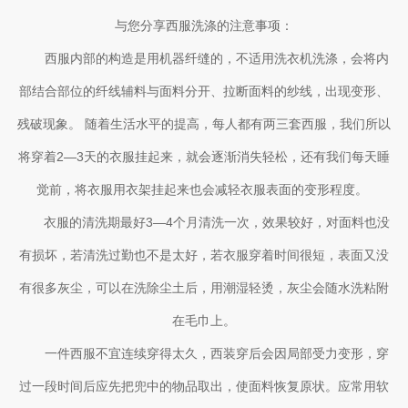
与您分享西服洗涤的注意事项：
西服内部的构造是用机器纤缝的，不适用洗衣机洗涤，会将内
部结合部位的纤线辅料与面料分开、拉断面料的纱线，出现变形、
残破现象。 随着生活水平的提高，每人都有两三套西服，我们所以
将穿着2—3天的衣服挂起来，就会逐渐消失轻松，还有我们每天睡
觉前，将衣服用衣架挂起来也会减轻衣服表面的变形程度。
衣服的清洗期最好3—4个月清洗一次，效果较好，对面料也没
有损坏，若清洗过勤也不是太好，若衣服穿着时间很短，表面又没
有很多灰尘，可以在洗除尘土后，用潮湿轻烫，灰尘会随水洗粘附
在毛巾上。
一件西服不宜连续穿得太久，西装穿后会因局部受力变形，穿
过一段时间后应先把兜中的物品取出，使面料恢复原状。应常用软