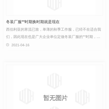
冬装厂服**时期换时期就是现在
西伯利亚的寒流已致，单薄的秋季工作服，已经不在适合我
们，因此现在也是广大企业单位定做冬装厂服的**时期，等
到交货的时候，也正值冬日**冷的时候，更换冬装厂服…
2021-04-16