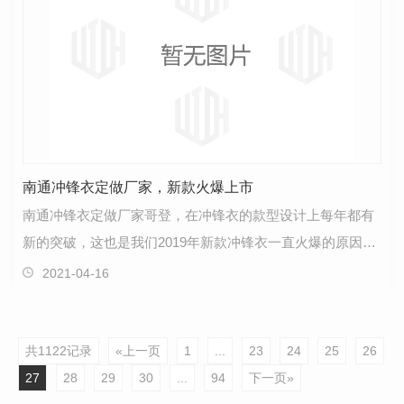
南通冲锋衣定做厂家，新款火爆上市
南通冲锋衣定做厂家哥登，在冲锋衣的款型设计上每年都有
新的突破，这也是我们2019年新款冲锋衣一直火爆的原因。
总结2018年，年初就寄到了南通明辉的1万件冲锋衣订…
2021-04-16
共1122记录
«上一页
1
...
23
24
25
26
27
28
29
30
...
94
下一页»