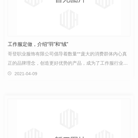
工作服定做，介绍“羽”和“绒”
哥登职业服饰有限公司倡导着数量**庞大的消费群体内心真
正的品牌理念，创造更好优势的产品，成为了工作服行业的
新传奇，闪耀着与众不同的光芒。**，就由哥登跟大家…
2021-04-09