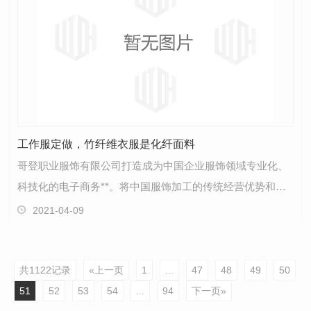
工作服定做，竹纤维衣服是化纤面料
哥登职业服饰有限公司打造成为中国企业服饰领域专业化、
科技化的电子商务**。将中国服饰加工的传统经营优势和现
代科学技术**结合，为**用户提供更高性价比的职业服…
2021-04-09
共1122记录
«上一页
1
...
47
48
49
50
51
52
53
54
...
94
下一页»