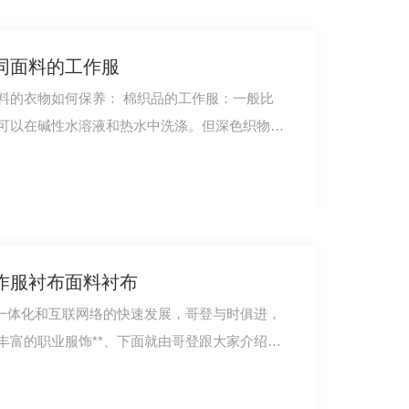
同面料的工作服
养： 棉织品的工作服：一般比
服冬装短款ZY018
可以在碱性水溶液和热水中洗涤。但深色织物洗
作服衬布面料衬布
济一体化和互联网络的快速发展，哥登与时俱进，
丰富的职业服饰**、下面就由哥登跟大家介绍如