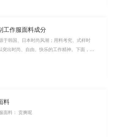
别工作服面料成分
源于韩国、日本时尚风潮；用料考究、式样时
，以突出时尚、自由、快乐的工作精神。下面，就
面料
哥登职业服饰，浅谈如何选择工作服面料： 贡爽呢