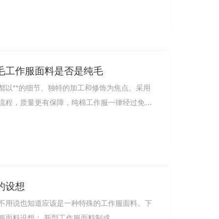
毛工作服面料是否是纯毛
都以**的细节、独特的加工和修饰为焦点。采用
流程，质量更有保障，纯棉工作服一律经过免烫
的设想
不用说也知道应该是一种特殊的工作服面料。下
面就由哥登职业服饰介绍下对工作服面料设想： 新型工作服面料制成