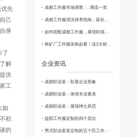
成都工作服市场调查：..潮流一览
该优先
自己
成都工作服清洗保养指南，延长使用寿命
自身
如何搭配成都工作服，展现职场精彩
铁矿厂工作服采购必看！这3大材质误区，害了多少企业？?
步了
企业资讯
了解
提供
成都职业装：彰显企业形象
家工
成都职业装：体现专业素质
成都职业装：展现绅士风范
比如
不积
益阳工作服定制的四个层次
谈的
男式职业套装定制的五个匹工作服裙底配点