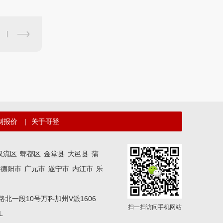
制报价
|
关于哥登
双流区
郫都区
金堂县
大邑县
蒲
德阳市
广元市
遂宁市
内江市
乐
区二环路北一段10号万科加州V派1606
扫一扫访问手机网站
L