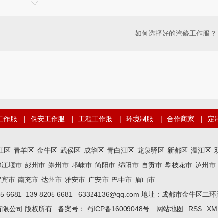
如何选择好的汽修工作服？
工作服
|
保安工作服
|
工程工作服
|
环境制服
|
合作商家
|
定
江区
青羊区
金牛区
武侯区
成华区
青白江区
龙泉驿区
新都区
温江区
都江堰市
彭州市
崇州市
邛崃市
简阳市
绵阳市
自贡市
攀枝花市
泸州市
宜宾市
南充市
达州市
雅安市
广安市
巴中市
眉山市
05 6681 139 8205 6681 63324136@qq.com 地址：成都市金牛
有限公司 版权所有 备案号：
蜀ICP备16009048号
网站地图
RSS
XM