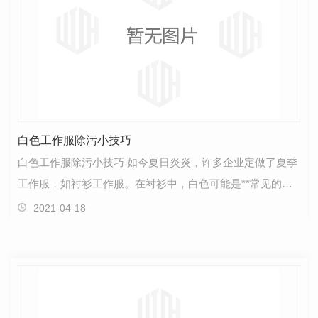
白色工作服除污小技巧
白色工作服除污小技巧 如今夏日炎炎，许多企业定做了夏季
工作服，如衬衫工作服。在衬衫中，白色可能是**常见的颜
色。周所周知，白色是**容易脏的颜色，所以如果…
2021-04-18