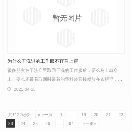
为什么干洗过的工作服不宜马上穿
很多朋友在干洗店里取回干洗的工作服后，要么马上就穿
上，要么还带着取回时带着的塑料袋直接就放在衣柜里，然
后到要穿的时候就马上穿起来。殊不知，这是很错误的办…
2021-04-18
共1122记录
«上一页
1
...
19
20
21
22
23
24
25
26
...
94
下一页»