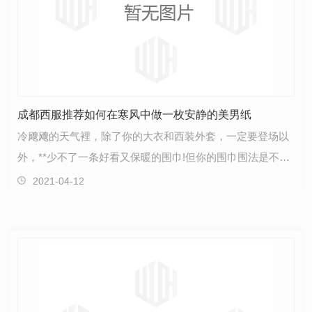
成都西服推荐如何在寒风中做一枚安静的美男纸
冷飕飕的天气裡，除了你的大衣和西装外套，一定要登场以
外，**少不了一条好看又保暖的围巾!但你的围巾围法是不是
总是千篇一律呢?**小编就要来介绍4种型男围围巾的…
2021-04-12