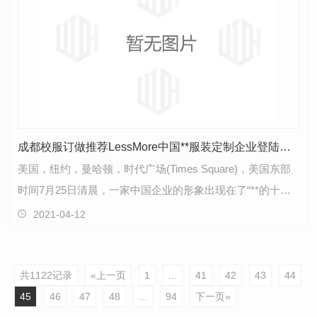
成都校服订做推荐LessMore中国**服装定制企业登陆纽约时代广场
美国，纽约，曼哈顿，时代广场(Times Square)，美国东部
时间7月25日清晨，一家中国企业的形象出现在了“**的十字
路口”时代广场“****屏”纳斯达克巨幕上。来自中…
2021-04-12
共1122记录
«上一页
1
...
41
42
43
44
45
46
47
48
...
94
下一页»