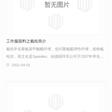
工作服面料之氨纶简介
氨纶学名聚氨基甲酸酯纤维，也叫聚氨酯弹性纤维，俗称氨
纶丝，英文名是Spandex。由德国拜耳公司于1937年率先研
制，到1985年化学杜邦公司研发出氨纶丝，并大量批量…
2021-04-01