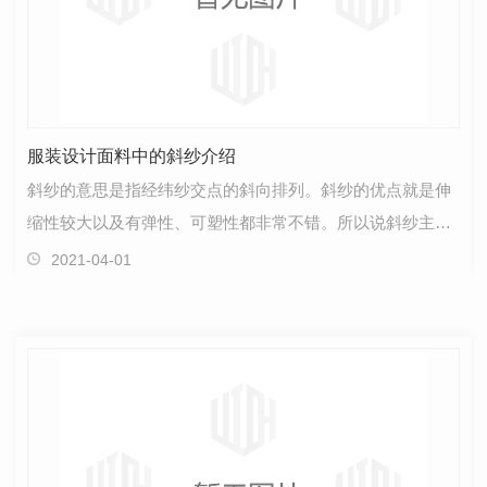
服装设计面料中的斜纱介绍
斜纱的意思是指经纬纱交点的斜向排列。斜纱的优点就是伸
缩性较大以及有弹性、可塑性都非常不错。所以说斜纱主要
是用于滚条或者压条的制作，能够使得条边丰满、圆顺…
2021-04-01