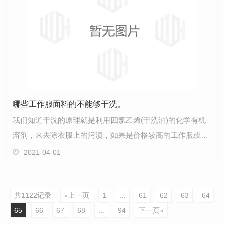
哪些工作服面料的不能够干洗。
我们知道干洗的原理就是利用四氯乙烯(干洗油)的化学有机
溶剂，来去除衣服上的污渍，如果是价格较高的工作服或者
制服，那么就喜欢用干洗了。如果是干洗也有缺点，再…
2021-04-01
共1122记录
«上一页
1
...
61
62
63
64
65
66
67
68
...
94
下一页»