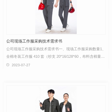
公司现场工作服采购技术需求书
公司现场工作服采购技术需求书一、现场工作服采购数量1、
全棉冬装工作服 410 套（纱支 20*16/128*60，布料含棉量
....）；2、全棉夏装工作服 410 套（纱支 32*132…
2023-07-27