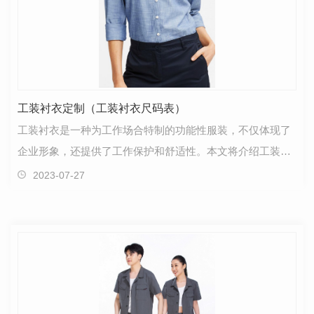
工装衬衣定制（工装衬衣尺码表）
工装衬衣是一种为工作场合特制的功能性服装，不仅体现了
企业形象，还提供了工作保护和舒适性。本文将介绍工装衬
衣的意义和优势，重点关注工装衬衣的尺码定制，并提…
2023-07-27