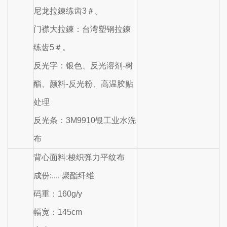
尼龙拉鍊练齿3＃。
门襟大拉鍊：台湾塑钢拉鍊
练齿5＃。
反光字：银色、反光溶剂-树
酯、颜料-反光粉、高温胶贴
处理
反光条：3M9910银工业水洗
布
背心面料:梭织弹力平纹布
成份:.... 聚酯纤维
码重：160g/y
幅宽：145cm