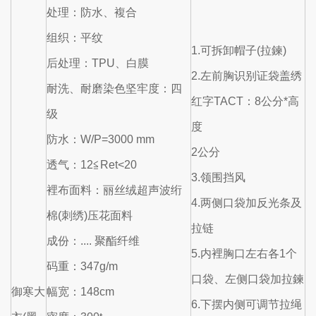
处理：防水、複合
组织：平纹
1.可拆卸帽子(拉鍊)
后处理：TPU、白膜
2.左前胸识别证袋盖绣
耐洗、耐磨染色坚牢度：四
红字TACT：8公分*高
级
度
防水：W/P=3000 mm
2公分
透气：12≦Ret<20
3.领围挡风
裡布面料：丽丝绒超声波绗
4.两侧口袋加反光条及
棉(刺绣)压花面料
拉链
成份：.... 聚酯纤维
5.内裡胸口左右各1个
码重：347g/m
口袋、左侧口袋加拉鍊
御寒大
幅宽：148cm
6.下摆内侧可调节拉绳