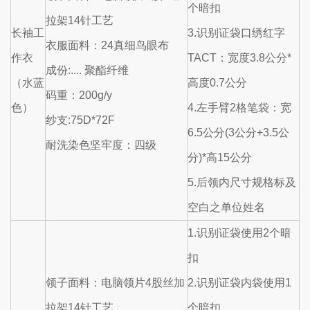
个暗扣
拉架14针工艺
长袖工
3.识别证袋口绣红字
衣服面料：24真细鸟眼布
作衣
TACT：宽度3.8公分*
成份:.... 聚酯纤维
（水蓝
高度0.7公分
码重：200g/y
色）
4.左手臂2格笔袋：宽
纱支:75D*72F
6.5公分(3公分+3.5公
耐洗染色坚牢度：四级
分)*高15公分
5.后领内尺寸规格标及
空白之单位姓名
1.识别证袋使用2个暗
扣
领子面料：电脑领片4股丝加
2.识别证袋内袋使用1
拉架14针工艺
个暗扣