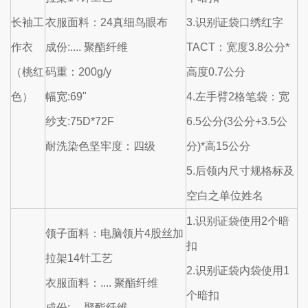
长袖工
衣服面料：24真细鸟眼布
3.识别证袋口绣红字
作衣
成份:.... 聚酯纤维
TACT：宽度3.8公分*
（桃红
码重：200g/y
高度0.7公分
色）
幅宽:69"
4.左手臂2格笔袋：宽
纱支:75D*72F
6.5公分(3公分+3.5公
耐洗染色坚牢度：四级
分)*高15公分
5.后领内尺寸规格标及
空白之单位姓名
1.识别证袋使用2个暗
领子面料：电脑领片4股丝加
扣
拉架14针工艺
2.识别证袋内袋使用1
衣服面料：.... 聚酯纤维
个暗扣
成份:.... 聚酯纤维