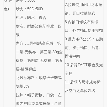
衣(黑
密度：300t
7.拉鍊使用耐用防水拉
色)
纱支：50D*50D
鍊、开口拉鍊款式
处理：防水、複合
8.内袖口螺纹布料缩
耐洗、耐磨染色坚牢度：四
口、外层袖口使用按扣
级
9.反光条(5公分)：右胸
内容：..层-棉感高弹绒、第
前、双手袖口、后背、
二层-无纺布、第三层-80g全
帽沿中间
棉质、第四层-无纺布、第五
10.后背TACT银色反光
层-棉微弹绒
字样
防风袖布料：聚酯纤维95%
11.后领内尺寸规格标
氨螺5%
及空白之单位姓名
拉鍊：帽子衔接、口袋、左
胸内裡暗袋隐式拉鍊：台湾