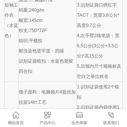
短袖工
3.识别证袋口绣红字
码重:240g/m
作衣
TACT：宽度3.8公分*
幅宽:145cm
（水蓝
高度0.7公分
纱支:75D*72F
色）
4.左手臂2格笔袋：宽
组织:平横纹
6.5公分(3公分+3.5公
耐洗染色坚牢度：四级
分)*高15公分
识别证袋暗扣：水蓝色塑胶
5.后领内尺寸规格标及
四合扣
空白之单位姓名
1.识别证袋使用2个暗
领子面料：电脑领片4股丝加
扣
拉架14针工艺
2.识别证袋内袋使用1
衣服面料：.... 聚酯纤维
个暗扣
成份:.... 聚酯纤维
网站首页
产品中心
合作商家
联系我们