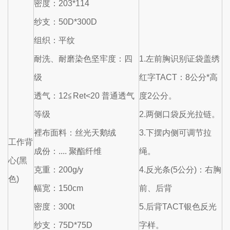
密度：203*114
纱支：50D*300D
组织：平纹
耐洗、耐磨染色坚牢度：四
1.左前胸识别证袋盖绣
级
红字TACT：8公分*高
透气：12≦Ret<20 普通透气
度2公分。
等级
2.两侧口袋反光拉链。
裡布面料：丝光天鹅绒
3.下摆内侧可调节拉
工作背
成份：.... 聚酯纤维
绳。
心(黑
克重：200g/y
4.反光条(5公分)：右胸
色)
幅宽：150cm
前、后背
密度：300t
5.后背TACT银色反光
纱支：75D*75D
字样。