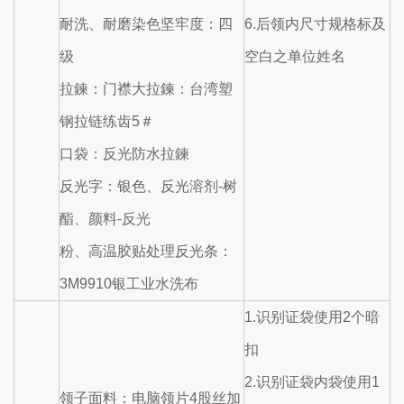
耐洗、耐磨染色坚牢度：四
6.后领内尺寸规格标及
级
空白之单位姓名
拉鍊：门襟大拉鍊：台湾塑
钢拉链练齿5＃
口袋：反光防水拉鍊
反光字：银色、反光溶剂-树
酯、颜料-反光
粉、高温胶贴处理反光条：
3M9910银工业水洗布
1.识别证袋使用2个暗
扣
2.识别证袋内袋使用1
领子面料：电脑领片4股丝加