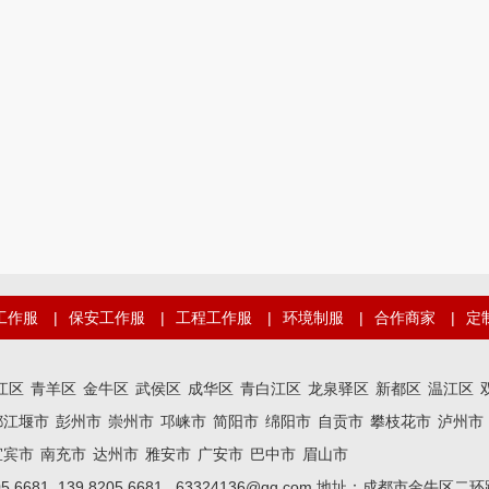
工作服
|
保安工作服
|
工程工作服
|
环境制服
|
合作商家
|
定
江区
青羊区
金牛区
武侯区
成华区
青白江区
龙泉驿区
新都区
温江区
都江堰市
彭州市
崇州市
邛崃市
简阳市
绵阳市
自贡市
攀枝花市
泸州市
宜宾市
南充市
达州市
雅安市
广安市
巴中市
眉山市
05 6681 139 8205 6681 63324136@qq.com 地址：成都市金牛