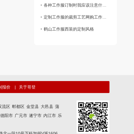
各种工作服订制时我应该注意什么？
定制工作服的裁剪工艺网购工作服要求
鹤山工作服西装的定制风格
制报价
|
关于哥登
双流区
郫都区
金堂县
大邑县
蒲
德阳市
广元市
遂宁市
内江市
乐
区二环路北一段10号万科加州V派1606