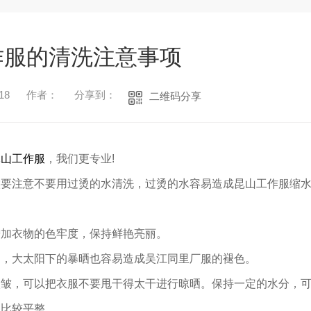
作服的清洗注意事项
18
作者：
分享到：
二维码分享
昆山工作服
，我们更专业!
候要注意不要用过烫的水清洗，过烫的水容易造成昆山工作服缩
增加衣物的色牢度，保持鲜艳亮丽。
晒，大太阳下的暴晒也容易造成吴江同里厂服的褪色。
1
2
3
太皱，可以把衣服不要甩干得太干进行晾晒。保持一定的水分，
以比较平整。