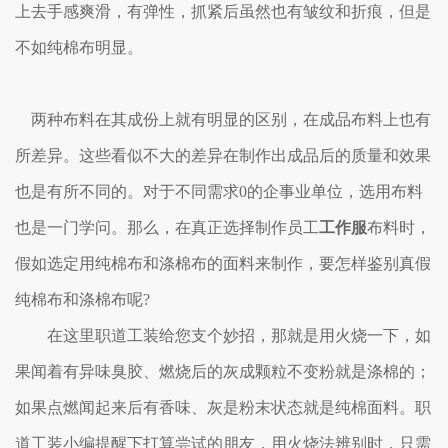
上去手感爽滑，有弹性，抓紧后虽然也有皱纹和折痕，但是
不如纯棉布明显。
两种布料在其成份上就有明显的区别，在成品布料上也有
所差异。这些看似不大的差异在制作出成品后的质量和效果
也是有所不同的。对于不同需求
0
的企事业单位，选用布料
也是一门学问。那么，在真正选择制作员工
工作服
布料时，
假如选定用纯棉布和涤棉布的面料来制作，要怎样鉴别真假
纯棉布和涤棉布呢?
在这里
职道工装
给您支个妙招，那就是用火烧一下，如
果闻着有异味臭胶、燃烧后的灰成颗粒不变粉就是涤棉的；
如果点燃闻起来后有香味、灰是粉末状态就是纯棉面料。
职
道工装
小编提醒下打算尝试的朋友，用火烧法辨别时，只需