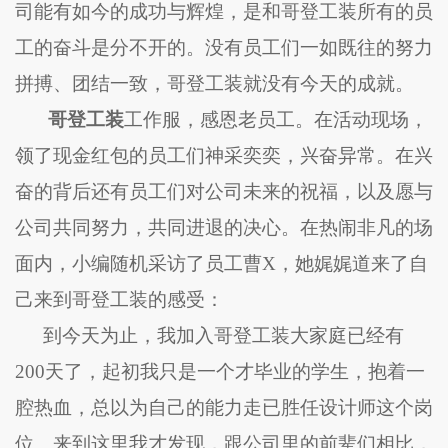
司能有如今的成功与辉煌，是和
哥登工装
所有的员
工的奋斗是分不开的。没有员工们一如既往的努力
拼搏、团结一致，
哥登工装
就没有今天的成就。
哥登工装
工作服，感恩老员工。在活动现场，
领了现金红包的员工们神采奕奕，兴奋异常。在兴
奋的背后还有员工们对公司未来的祝福，以及愿与
公司共同努力，共同进退的决心。在热闹非凡的场
面内，小编随机采访了员工曹X，她娓娓道来了自
己来到
哥登工装
的感受：
到今天为止，我加入
哥登工装
大家庭已经有
200
天了，起初我只是一个才毕业的学生，抱着一
腔热血，总以为自己的能力走已胜任设计师这个岗
位。来到这里我才发现，跟公司里的前辈们相比，