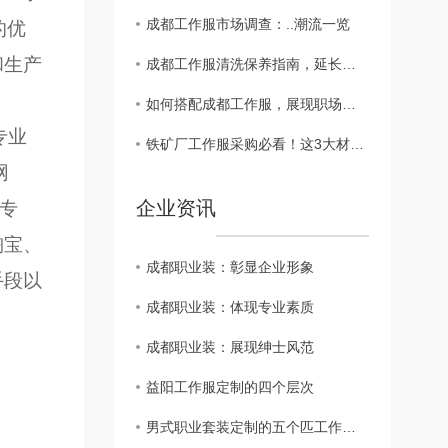
成都工作服市场调查：..潮流一览
的优
和生产
成都工作服清洗保养指南，延长使用寿命
如何搭配成都工作服，展现职场精彩
专业
铁矿厂工作服采购必看！这3大材质误区，害了多少企业？?
网
企业资讯
专
淘宝、
成都职业装：彰显企业形象
手段以
成都职业装：体现专业素质
成都职业装：展现绅士风范
益阳工作服定制的四个层次
男式职业套装定制的五个匹工作服裙底配点