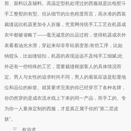
剪、面料以及辅料。高温定型机处理过的西服就是比电熨斗
手工整熨的有型。但从细节的出色程度而言，高水准的西装
裁缝远比机器更加令人折服，究竟网传统手工工艺在机器成
衣中都被省略了——毫无诚意的出品过程，使得机器成衣外
表看着油光水滑，穿起来却非常轻易变形;有些工序，比如
纳驳头，比如缝钮扣，机器的表现远远不及纯手工细腻;此
外还有一些特殊的工艺，需要裁缝根据客人的具体情况而
定。男人与女性的追求时尚不同，男人的着装应该是彰显地
位和品位的标签。就算要求完美的你已经穿尽了各种名牌，
你仍然穿的是成衣流水线上下来的同一产品，而手工的、专
为你一人量身定制的西服，才是真正属于你的"第二层皮
肤"。
三、有追求