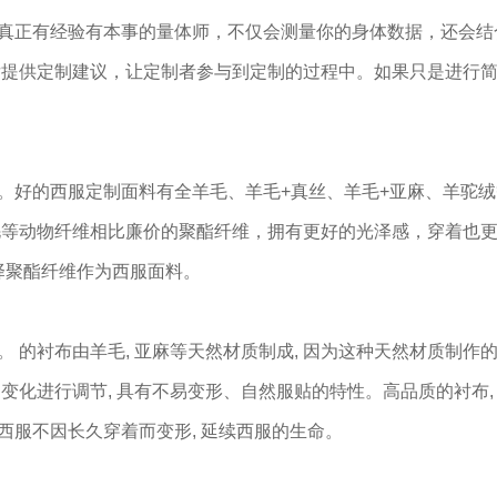
真正有经验有本事的量体师，不仅会测量你的身体数据，还会结
后提供定制建议，让定制者参与到定制的过程中。如果只是进行
。好的西服定制面料有全羊毛、羊毛+真丝、羊毛+亚麻、羊驼绒
毛等动物纤维相比廉价的聚酯纤维，拥有更好的光泽感，穿着也
择聚酯纤维作为西服面料。
 的衬布由羊毛, 亚麻等天然材质制成, 因为这种天然材质制作
化进行调节, 具有不易变形、自然服贴的特性。高品质的衬布,
让西服不因长久穿着而变形, 延续西服的生命。