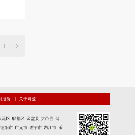
制报价
|
关于哥登
双流区
郫都区
金堂县
大邑县
蒲
德阳市
广元市
遂宁市
内江市
乐