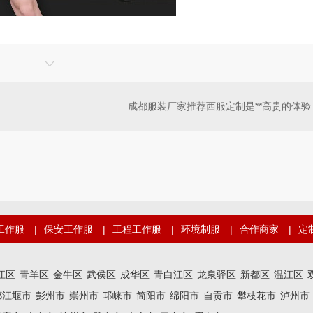
成都服装厂家推荐西服定制是**高贵的体验
工作服
|
保安工作服
|
工程工作服
|
环境制服
|
合作商家
|
定
江区
青羊区
金牛区
武侯区
成华区
青白江区
龙泉驿区
新都区
温江区
都江堰市
彭州市
崇州市
邛崃市
简阳市
绵阳市
自贡市
攀枝花市
泸州市