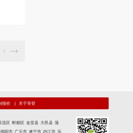
制报价
|
关于哥登
双流区
郫都区
金堂县
大邑县
蒲
德阳市
广元市
遂宁市
内江市
乐