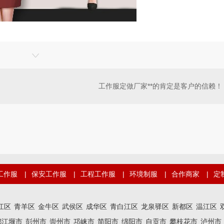
工作服定做厂家**的肯定是客户的信赖！
工作服
|
保安工作服
|
工程工作服
|
环境制服
|
合作商家
|
定
江区
青羊区
金牛区
武侯区
成华区
青白江区
龙泉驿区
新都区
温江区
都江堰市
彭州市
崇州市
邛崃市
简阳市
绵阳市
自贡市
攀枝花市
泸州市