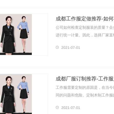
成都工作服定做推荐-如
公司如何检查定制服装的质量？企
YN2017
行政客服冬装羽绒服1185S（男）
行政客
进行统一计量。因此，选择厂家直
督制服的…
2021-07-01
成都厂服订制推荐-工作
工作服需要定制的原因是，在当今
同的问题和危险。定制木制工作服
环境，从…
2021-07-01