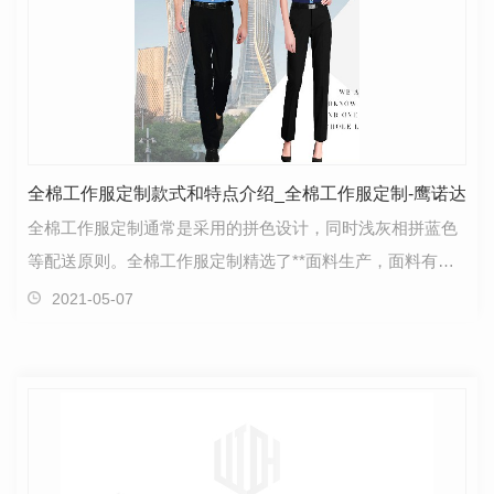
全棉工作服定制款式和特点介绍_全棉工作服定制-鹰诺达
全棉工作服定制通常是采用的拼色设计，同时浅灰相拼蓝色
等配送原则。全棉工作服定制精选了**面料生产，面料有弹
性，不会束缚员工的活动，舒适度较强，透气性好，多…
2021-05-07