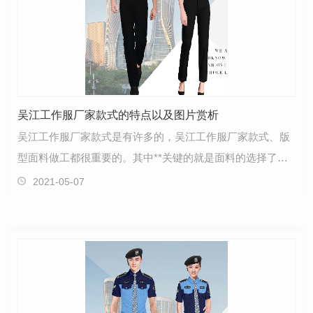
吴江工作服厂家款式的特点以及图片赏析
吴江工作服厂家款式是有许多的，吴江工作服厂家款式、版
型面料做工都很重要的。其中**关键的就是面料的选择了，
面料的好坏直接决定了吴江工作服质量的高低。那么我…
2021-05-07