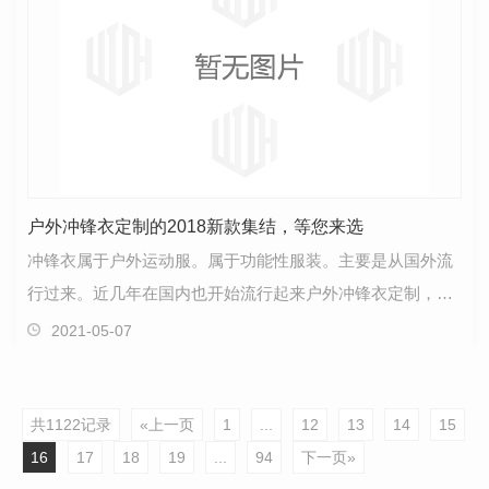
户外冲锋衣定制的2018新款集结，等您来选
冲锋衣属于户外运动服。属于功能性服装。主要是从国外流
行过来。近几年在国内也开始流行起来户外冲锋衣定制，主
要用于工作服穿着和活动穿着。成都户外登山协会在我…
2021-05-07
共1122记录
«上一页
1
...
12
13
14
15
16
17
18
19
...
94
下一页»