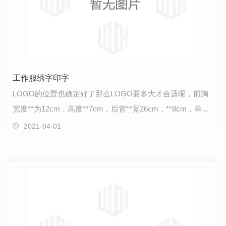
工作服绣字印字
LOGO的位置也确定好了那么LOGO要多大才合适呢，前胸
宽度**为12cm，高度**7cm，后背**宽26cm，**8cm，单个
字宽**少1cm，单个笔画**少1.2毫米宽。其他非常规的尺寸
2021-04-01
根…