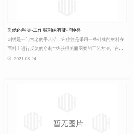
刺绣的种类-工作服刺绣有哪些种类
刺绣是一门古老的手艺活，它往往是采用一些针线的材料在
面料上进行反复的穿刺**终获得美丽图案的工艺方法。在古
代的生产力较为低下的前提下所产生的，而这门手艺更…
2021-03-24