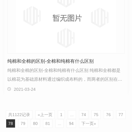
纯棉和全棉的区别-全棉和纯棉有什么区别
纯棉和全棉的区别-全棉和纯棉有什么区别 纯棉和全棉都是
以棉花为基础原材料通过编织成布料的，而两者的区别在于
含棉的成分比重不一样，你可以想象成含酒精度高的酒…
2021-03-24
共1122记录
«上一页
1
...
74
75
76
77
78
79
80
81
...
94
下一页»